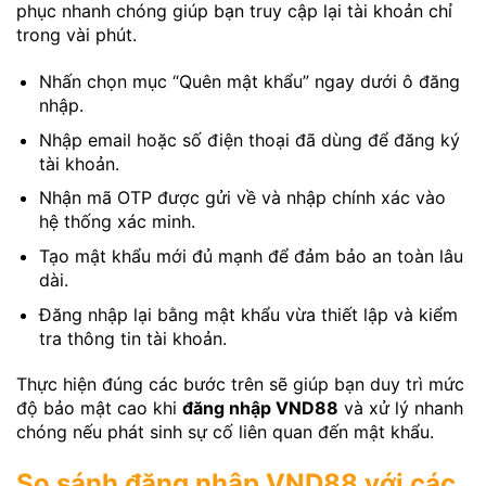
phục nhanh chóng giúp bạn truy cập lại tài khoản chỉ
trong vài phút.
Nhấn chọn mục “Quên mật khẩu” ngay dưới ô đăng
nhập.
Nhập email hoặc số điện thoại đã dùng để đăng ký
tài khoản.
Nhận mã OTP được gửi về và nhập chính xác vào
hệ thống xác minh.
Tạo mật khẩu mới đủ mạnh để đảm bảo an toàn lâu
dài.
Đăng nhập lại bằng mật khẩu vừa thiết lập và kiểm
tra thông tin tài khoản.
Thực hiện đúng các bước trên sẽ giúp bạn duy trì mức
độ bảo mật cao khi
đăng nhập VND88
và xử lý nhanh
chóng nếu phát sinh sự cố liên quan đến mật khẩu.
So sánh đăng nhập VND88 với các