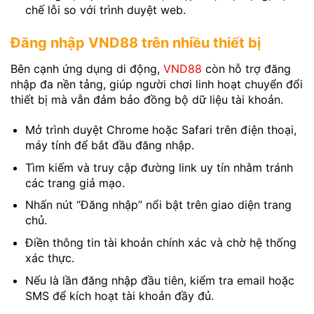
chế lỗi so với trình duyệt web.
Đăng nhập VND88 trên nhiều thiết bị
Bên cạnh ứng dụng di động,
VND88
còn hỗ trợ đăng
nhập đa nền tảng, giúp người chơi linh hoạt chuyển đổi
thiết bị mà vẫn đảm bảo đồng bộ dữ liệu tài khoản.
Mở trình duyệt Chrome hoặc Safari trên điện thoại,
máy tính để bắt đầu đăng nhập.
Tìm kiếm và truy cập đường link uy tín nhằm tránh
các trang giả mạo.
Nhấn nút “Đăng nhập” nổi bật trên giao diện trang
chủ.
Điền thông tin tài khoản chính xác và chờ hệ thống
xác thực.
Nếu là lần đăng nhập đầu tiên, kiểm tra email hoặc
SMS để kích hoạt tài khoản đầy đủ.