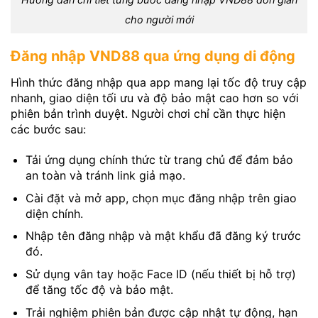
cho người mới
Đăng nhập VND88 qua ứng dụng di động
Hình thức đăng nhập qua app mang lại tốc độ truy cập
nhanh, giao diện tối ưu và độ bảo mật cao hơn so với
phiên bản trình duyệt. Người chơi chỉ cần thực hiện
các bước sau:
Tải ứng dụng chính thức từ trang chủ để đảm bảo
an toàn và tránh link giả mạo.
Cài đặt và mở app, chọn mục đăng nhập trên giao
diện chính.
Nhập tên đăng nhập và mật khẩu đã đăng ký trước
đó.
Sử dụng vân tay hoặc Face ID (nếu thiết bị hỗ trợ)
để tăng tốc độ và bảo mật.
Trải nghiệm phiên bản được cập nhật tự động, hạn