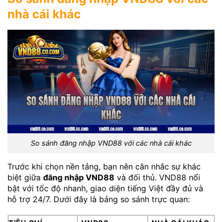
nhà cái khác
So sánh đăng nhập VND88 với các nhà cái khác
Trước khi chọn nền tảng, bạn nên cân nhắc sự khác
biệt giữa
đăng nhập VND88
và đối thủ. VND88 nổi
bật với tốc độ nhanh, giao diện tiếng Việt đầy đủ và
hỗ trợ 24/7. Dưới đây là bảng so sánh trực quan: