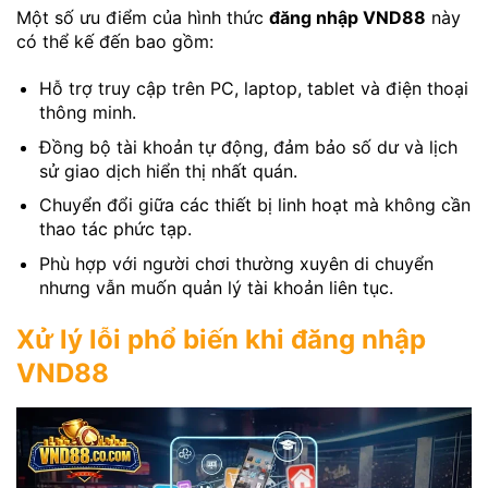
Một số ưu điểm của hình thức
đăng nhập VND88
này
có thể kế đến bao gồm:
Hỗ trợ truy cập trên PC, laptop, tablet và điện thoại
thông minh.
Đồng bộ tài khoản tự động, đảm bảo số dư và lịch
sử giao dịch hiển thị nhất quán.
Chuyển đổi giữa các thiết bị linh hoạt mà không cần
thao tác phức tạp.
Phù hợp với người chơi thường xuyên di chuyển
nhưng vẫn muốn quản lý tài khoản liên tục.
Xử lý lỗi phổ biến khi đăng nhập
VND88