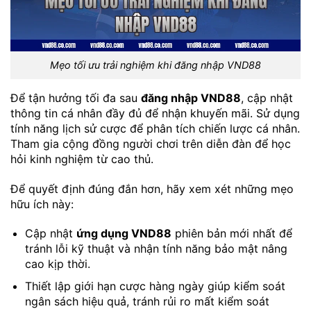
Mẹo tối ưu trải nghiệm khi đăng nhập VND88
Để tận hưởng tối đa sau
đăng nhập VND88
, cập nhật
thông tin cá nhân đầy đủ để nhận khuyến mãi. Sử dụng
tính năng lịch sử cược để phân tích chiến lược cá nhân.
Tham gia cộng đồng người chơi trên diễn đàn để học
hỏi kinh nghiệm từ cao thủ.
Để quyết định đúng đắn hơn, hãy xem xét những mẹo
hữu ích này:
Cập nhật
ứng dụng VND88
phiên bản mới nhất để
tránh lỗi kỹ thuật và nhận tính năng bảo mật nâng
cao kịp thời.
Thiết lập giới hạn cược hàng ngày giúp kiểm soát
ngân sách hiệu quả, tránh rủi ro mất kiểm soát