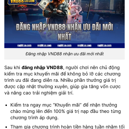
Đăng nhập VND88 nhận ưu đãi mới nhất
Sau khi
đăng nhập VND88
, người chơi nên chủ động
kiểm tra mục khuyến mãi để không bỏ lỡ các chương
trình ưu đãi đang diễn ra. Nhiều phần thưởng giá trị
được cập nhật thường xuyên, giúp gia tăng vốn cược
và nâng cao trải nghiệm giải trí.
Kiểm tra ngay mục “Khuyến mãi” để nhận thưởng
chào mừng lên đến 100% giá trị nạp đầu theo từng
chương trình áp dụng.
Tham gia chương trình hoàn tiền hàng tuần nhằm tối