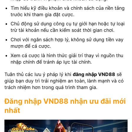
Tìm hiểu kỹ điều khoản và chính sách của nền tảng
trước khi tham gia đặt cược.
Chủ động sử dụng công cụ tự giới hạn hoặc tự loại
trừ tài khoản nếu cần kiểm soát thời gian chơi.
Chơi với ngân sách hợp lý, không sử dụng tiền vay
mượn để cá cược.
Xem cá cược là hình thức giải trí thay vì nguồn thu
nhập chính để tránh áp lực tài chính.
Tuân thủ các lưu ý pháp lý khi
đăng nhập VND88
sẽ
giúp bạn duy trì trải nghiệm an toàn, lành mạnh và có
trách nhiệm hơn trong quá trình tham gia.
Đăng nhập VND88 nhận ưu đãi mới
nhất