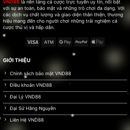
VND88
là nền tảng cá cược trực tuyến uy tín, nổi bật
với sự an toàn, bảo mật và những trò chơi đa dạng. Với
các dịch vụ chất lượng và giao diện thân thiện, thương
hiệu mang đến cho người chơi những trải nghiệm cá
cược thú vị và hấp dẫn.
GIỚI THIỆU
Chính sách bảo mật VND88
Điều khoản VND88
Đại Lý VND88
Đại Sứ Hằng Nguyễn
Liên Hệ VND88