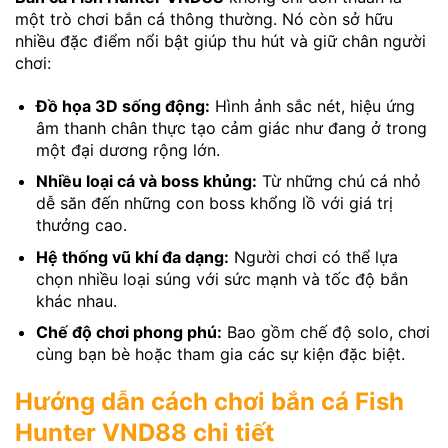
một trò chơi bắn cá thông thường. Nó còn sở hữu
nhiều đặc điểm nổi bật giúp thu hút và giữ chân người
chơi:
Đồ họa 3D sống động:
Hình ảnh sắc nét, hiệu ứng
âm thanh chân thực tạo cảm giác như đang ở trong
một đại dương rộng lớn.
Nhiều loại cá và boss khủng:
Từ những chú cá nhỏ
dễ săn đến những con boss khổng lồ với giá trị
thưởng cao.
Hệ thống vũ khí đa dạng:
Người chơi có thể lựa
chọn nhiều loại súng với sức mạnh và tốc độ bắn
khác nhau.
Chế độ chơi phong phú:
Bao gồm chế độ solo, chơi
cùng bạn bè hoặc tham gia các sự kiện đặc biệt.
Hướng dẫn cách chơi bắn cá Fish
Hunter VND88 chi tiết