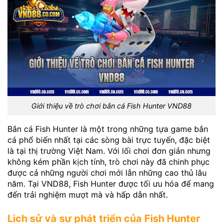
Giới thiệu về trò chơi bắn cá Fish Hunter VND88
Bắn cá Fish Hunter là một trong những tựa game bắn
cá phổ biến nhất tại các sòng bài trực tuyến, đặc biệt
là tại thị trường Việt Nam. Với lối chơi đơn giản nhưng
không kém phần kịch tính, trò chơi này đã chinh phục
được cả những người chơi mới lẫn những cao thủ lâu
năm. Tại VND88, Fish Hunter được tối ưu hóa để mang
đến trải nghiệm mượt mà và hấp dẫn nhất.
Lịch sử và sự phát triển của Fish Hunter