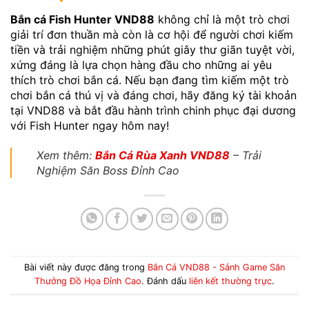
Bắn cá Fish Hunter VND88
không chỉ là một trò chơi
giải trí đơn thuần mà còn là cơ hội để người chơi kiếm
tiền và trải nghiệm những phút giây thư giãn tuyệt vời,
xứng đáng là lựa chọn hàng đầu cho những ai yêu
thích trò chơi bắn cá. Nếu bạn đang tìm kiếm một trò
chơi bắn cá thú vị và đáng chơi, hãy đăng ký tài khoản
tại VND88 và bắt đầu hành trình chinh phục đại dương
với Fish Hunter ngay hôm nay!
Xem thêm:
Bắn Cá Rùa Xanh VND88
– Trải
Nghiệm Săn Boss Đỉnh Cao
Bài viết này được đăng trong
Bắn Cá VND88 - Sảnh Game Săn
Thưởng Đồ Họa Đỉnh Cao
. Đánh dấu
liên kết thường trực
.