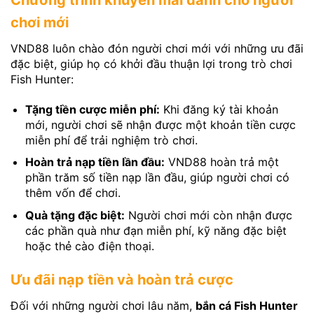
chơi mới
VND88 luôn chào đón người chơi mới với những ưu đãi
đặc biệt, giúp họ có khởi đầu thuận lợi trong trò chơi
Fish Hunter:
Tặng tiền cược miễn phí:
Khi đăng ký tài khoản
mới, người chơi sẽ nhận được một khoản tiền cược
miễn phí để trải nghiệm trò chơi.
Hoàn trả nạp tiền lần đầu:
VND88 hoàn trả một
phần trăm số tiền nạp lần đầu, giúp người chơi có
thêm vốn để chơi.
Quà tặng đặc biệt:
Người chơi mới còn nhận được
các phần quà như đạn miễn phí, kỹ năng đặc biệt
hoặc thẻ cào điện thoại.
Ưu đãi nạp tiền và hoàn trả cược
Đối với những người chơi lâu năm,
bắn cá Fish Hunter