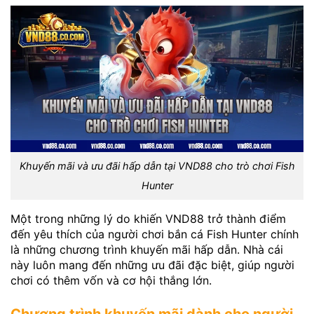
Khuyến mãi và ưu đãi hấp dẫn tại VND88 cho trò chơi Fish
Hunter
Một trong những lý do khiến VND88 trở thành điểm
đến yêu thích của người chơi bắn cá Fish Hunter chính
là những chương trình khuyến mãi hấp dẫn. Nhà cái
này luôn mang đến những ưu đãi đặc biệt, giúp người
chơi có thêm vốn và cơ hội thắng lớn.
Chương trình khuyến mãi dành cho người