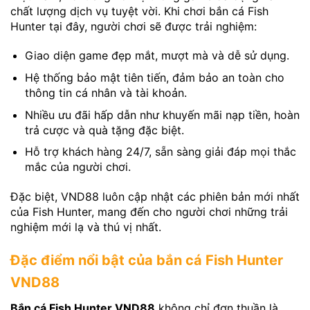
chất lượng dịch vụ tuyệt vời. Khi chơi bắn cá Fish
Hunter tại đây, người chơi sẽ được trải nghiệm:
Giao diện game đẹp mắt, mượt mà và dễ sử dụng.
Hệ thống bảo mật tiên tiến, đảm bảo an toàn cho
thông tin cá nhân và tài khoản.
Nhiều ưu đãi hấp dẫn như khuyến mãi nạp tiền, hoàn
trả cược và quà tặng đặc biệt.
Hỗ trợ khách hàng 24/7, sẵn sàng giải đáp mọi thắc
mắc của người chơi.
Đặc biệt, VND88 luôn cập nhật các phiên bản mới nhất
của Fish Hunter, mang đến cho người chơi những trải
nghiệm mới lạ và thú vị nhất.
Đặc điểm nổi bật của bắn cá Fish Hunter
VND88
Bắn cá Fish Hunter VND88
không chỉ đơn thuần là