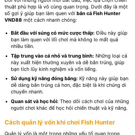
Đối với những người mới bắt đầu, việc lựa chọn chiến
thuật phù hợp là vô cùng quan trọng. Dưới đây là một
số gợi ý giúp bạn làm quen với
bắn cá Fish Hunter
VND88
một cách nhanh chóng:
Bắt đầu với súng có mức cược thấp:
Điều này giúp
bạn làm quen với lối chơi mà không lo mất quá
nhiều tiền.
Tập trung vào cá nhỏ và trung bình:
Những loại cá
này xuất hiện thường xuyên và dễ bắn trúng, giúp
bạn tích lũy kinh nghiệm và vốn liếng.
Sử dụng kỹ năng đóng băng:
Kỹ năng này giúp bạn
dễ dàng bắn trúng cá hơn, đặc biệt là khi chúng di
chuyển nhanh.
Quan sát và học hỏi:
Theo dõi cách chơi của những
người chơi khác để học hỏi chiến thuật và kỹ năng.
Cách quản lý vốn khi chơi Fish Hunter
Quản lý vốn là một trong những yếu tố quan trọng