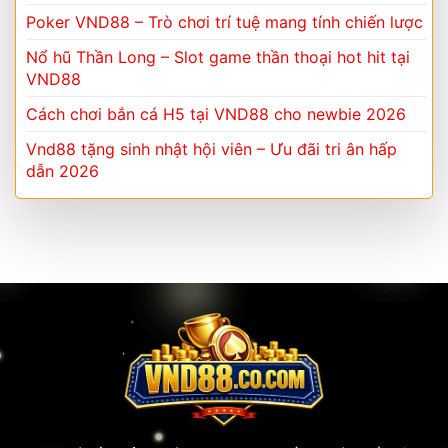
Poker VND88 – Trò chơi trí tuệ mang tính chiến lược
Nổ hũ Thần Long – Slot game thần thoại hot hit tại
VND88
Cách chơi bắn cá H5 tại VND88 cho newbie 2026
Vnd88 tặng sinh nhật hội viên – Ưu đãi tri ân hấp
dẫn 2026