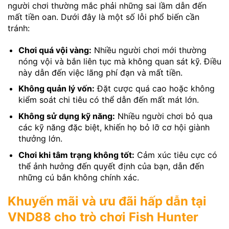
người chơi thường mắc phải những sai lầm dẫn đến
mất tiền oan. Dưới đây là một số lỗi phổ biến cần
tránh:
Chơi quá vội vàng:
Nhiều người chơi mới thường
nóng vội và bắn liên tục mà không quan sát kỹ. Điều
này dẫn đến việc lãng phí đạn và mất tiền.
Không quản lý vốn:
Đặt cược quá cao hoặc không
kiểm soát chi tiêu có thể dẫn đến mất mát lớn.
Không sử dụng kỹ năng:
Nhiều người chơi bỏ qua
các kỹ năng đặc biệt, khiến họ bỏ lỡ cơ hội giành
thưởng lớn.
Chơi khi tâm trạng không tốt:
Cảm xúc tiêu cực có
thể ảnh hưởng đến quyết định của bạn, dẫn đến
những cú bắn không chính xác.
Khuyến mãi và ưu đãi hấp dẫn tại
VND88 cho trò chơi Fish Hunter