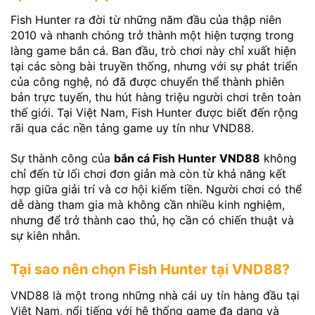
Fish Hunter ra đời từ những năm đầu của thập niên
2010 và nhanh chóng trở thành một hiện tượng trong
làng game bắn cá. Ban đầu, trò chơi này chỉ xuất hiện
tại các sòng bài truyền thống, nhưng với sự phát triển
của công nghệ, nó đã được chuyển thể thành phiên
bản trực tuyến, thu hút hàng triệu người chơi trên toàn
thế giới. Tại Việt Nam, Fish Hunter được biết đến rộng
rãi qua các nền tảng game uy tín như VND88.
Sự thành công của
bắn cá Fish Hunter VND88
không
chỉ đến từ lối chơi đơn giản mà còn từ khả năng kết
hợp giữa giải trí và cơ hội kiếm tiền. Người chơi có thể
dễ dàng tham gia mà không cần nhiều kinh nghiệm,
nhưng để trở thành cao thủ, họ cần có chiến thuật và
sự kiên nhẫn.
Tại sao nên chọn Fish Hunter tại VND88?
VND88 là một trong những nhà cái uy tín hàng đầu tại
Việt Nam, nổi tiếng với hệ thống game đa dạng và