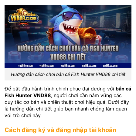
Hướng dẫn cách chơi bắn cá Fish Hunter VND88 chi tiết
Để bắt đầu hành trình chinh phục đại dương với
bắn cá
Fish Hunter VND88
, người chơi cần nắm vững các
quy tắc cơ bản và chiến thuật chơi hiệu quả. Dưới đây
là hướng dẫn chi tiết giúp bạn nhanh chóng làm quen
với trò chơi này.
Cách đăng ký và đăng nhập tài khoản