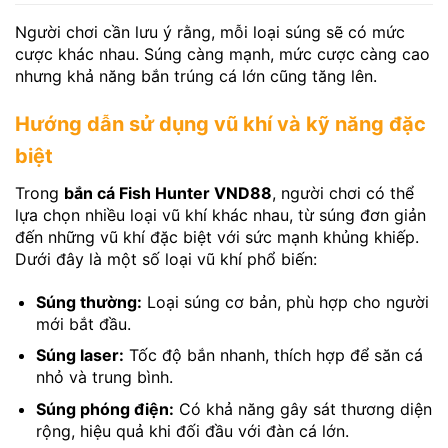
Người chơi cần lưu ý rằng, mỗi loại súng sẽ có mức
cược khác nhau. Súng càng mạnh, mức cược càng cao
nhưng khả năng bắn trúng cá lớn cũng tăng lên.
Hướng dẫn sử dụng vũ khí và kỹ năng đặc
biệt
Trong
bắn cá Fish Hunter VND88
, người chơi có thể
lựa chọn nhiều loại vũ khí khác nhau, từ súng đơn giản
đến những vũ khí đặc biệt với sức mạnh khủng khiếp.
Dưới đây là một số loại vũ khí phổ biến:
Súng thường:
Loại súng cơ bản, phù hợp cho người
mới bắt đầu.
Súng laser:
Tốc độ bắn nhanh, thích hợp để săn cá
nhỏ và trung bình.
Súng phóng điện:
Có khả năng gây sát thương diện
rộng, hiệu quả khi đối đầu với đàn cá lớn.