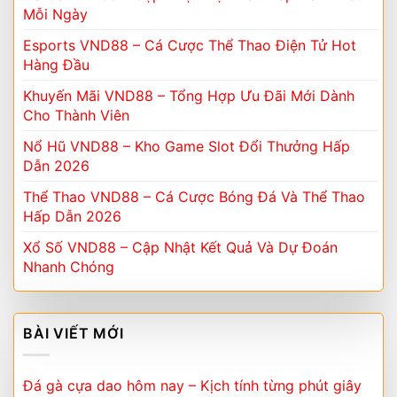
Mỗi Ngày
Esports VND88 – Cá Cược Thể Thao Điện Tử Hot
Hàng Đầu
Khuyến Mãi VND88 – Tổng Hợp Ưu Đãi Mới Dành
Cho Thành Viên
Nổ Hũ VND88 – Kho Game Slot Đổi Thưởng Hấp
Dẫn 2026
Thể Thao VND88 – Cá Cược Bóng Đá Và Thể Thao
Hấp Dẫn 2026
Xổ Số VND88 – Cập Nhật Kết Quả Và Dự Đoán
Nhanh Chóng
BÀI VIẾT MỚI
Đá gà cựa dao hôm nay – Kịch tính từng phút giây